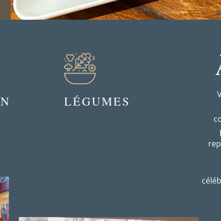
V
ON
LÉGUMES
c
rep
céléb