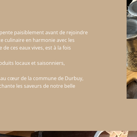
erpente paisiblement avant de rejoindre
ce culinaire en harmonie avec les
 de ces eaux vives, est à la fois
duits locaux et saisonniers,
, au cœur de la commune de Durbuy,
 chante les saveurs de notre belle